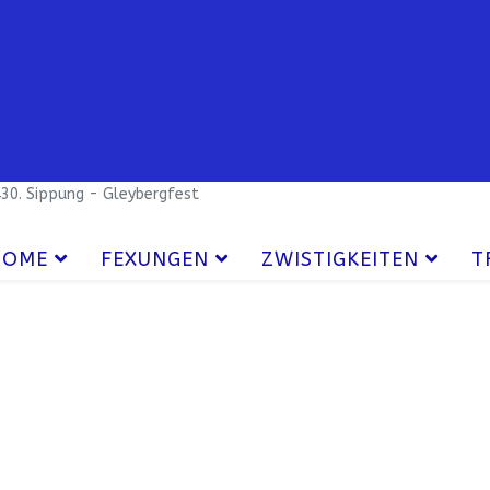
30. Sippung - Gleybergfest
HOME
FEXUNGEN
ZWISTIGKEITEN
T