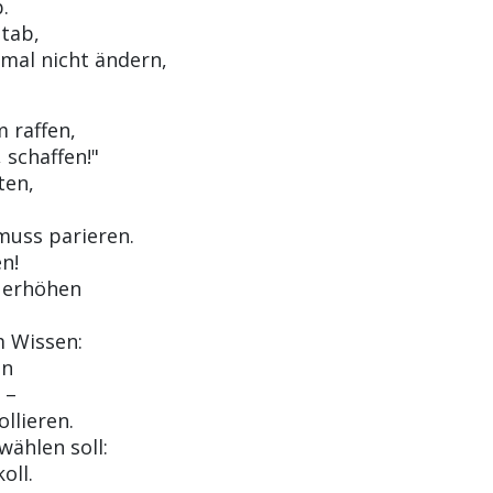
.
tab,
nmal nicht ändern,
 raffen,
 schaffen!"
ten,
 muss parieren.
n!
r erhöhen
m Wissen:
en
 –
llieren.
ählen soll:
oll.