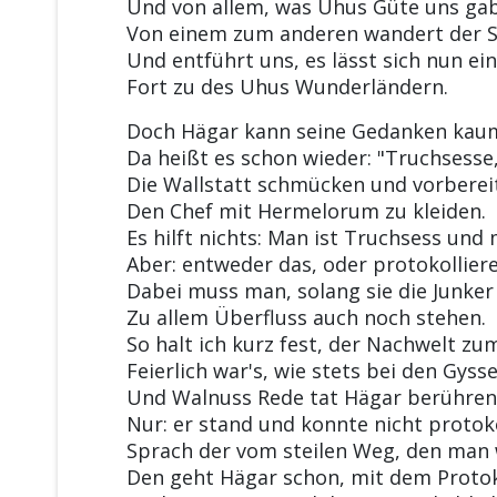
Und von allem, was Uhus Güte uns gab
Von einem zum anderen wandert der S
Und entführt uns, es lässt sich nun ei
Fort zu des Uhus Wunderländern.
Doch Hägar kann seine Gedanken kaum
Da heißt es schon wieder: "Truchsesse,
Die Wallstatt schmücken und vorberei
Den Chef mit Hermelorum zu kleiden.
Es hilft nichts: Man ist Truchsess und
Aber: entweder das, oder protokolliere
Dabei muss man, solang sie die Junke
Zu allem Überfluss auch noch stehen.
So halt ich kurz fest, der Nachwelt zu
Feierlich war's, wie stets bei den Gyss
Und Walnuss Rede tat Hägar berühren
Nur: er stand und konnte nicht protoko
Sprach der vom steilen Weg, den man w
Den geht Hägar schon, mit dem Protok