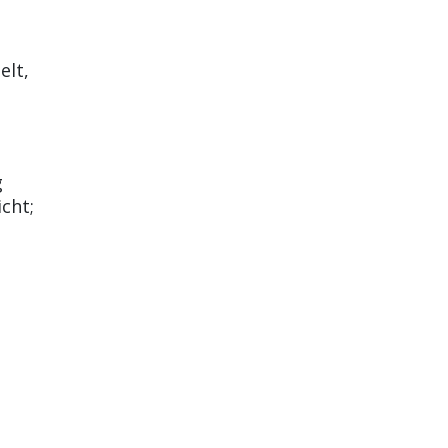
elt,
g
cht;