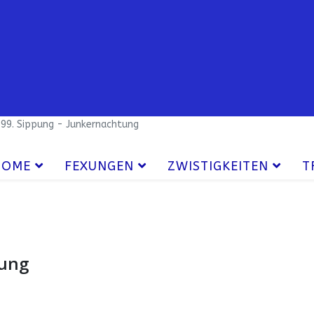
99. Sippung - Junkernachtung
HOME
FEXUNGEN
ZWISTIGKEITEN
T
tung