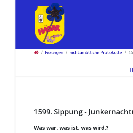
Fexungen
nichtambtliche Protokolle
15
1599. Sippung - Junkernach
Was war, was ist, was wird,?